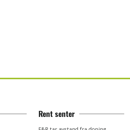
Rent senter
F&R tar avstand fra doping.